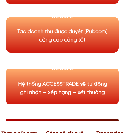
BƯỚC 2
Tạo doanh thu được duyệt (Pubcom)
càng cao càng tốt
BƯỚC 3
Hệ thống ACCESSTRADE sẽ tự động
ghi nhận – xếp hạng – xét thưởng