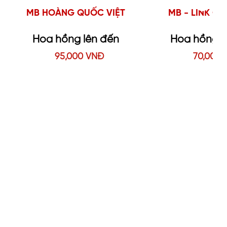
MB - LINK GIỚI THIỆU
XANH SM 
Hoa hồng lên đến
Hoa hồng 
70,000 VNĐ
170,00
THAM GIA NGAY!
THAM GIA 