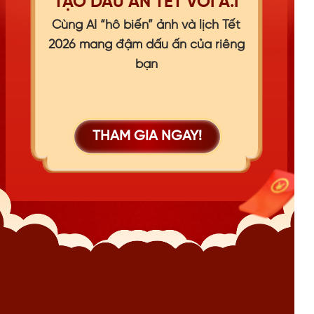
TẠO DẤU ẤN TẾT VỚI A.I
Cùng AI “hô biến” ảnh và lịch Tết
2026 mang đậm dấu ấn của riêng
bạn
THAM GIA NGAY!