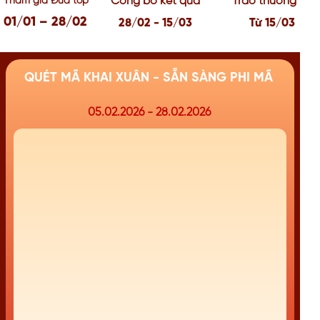
Công bố kết quả
Trao thưởng
Tham gia Đua top
01/01 – 28/02
28/02 - 15/03
Từ 15/03
QUÉT MÃ KHAI XUÂN - SẴN SÀNG PHI MÃ
05.02.2026 - 28.02.2026