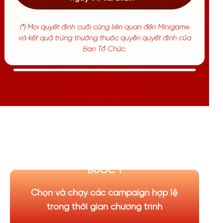
(*) Mọi quyết định cuối cùng liên quan đến Minigame
và kết quả trúng thưởng thuộc quyền quyết định của
Ban Tổ Chức.
CÁCH THAM GIA
BƯỚC 1
Chọn và chạy các campaign hợp lệ
trong thời gian chương trình