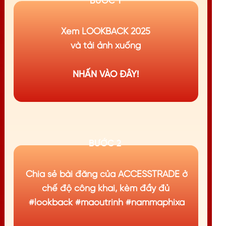
BƯỚC 1
Xem LOOKBACK 2025
và tải ảnh xuống
NHẤN VÀO ĐÂY!
BƯỚC 2
Chia sẻ bài đăng của ACCESSTRADE ở
chế độ công khai, kèm đầy đủ
#lookback #maoutrinh #nammaphixa