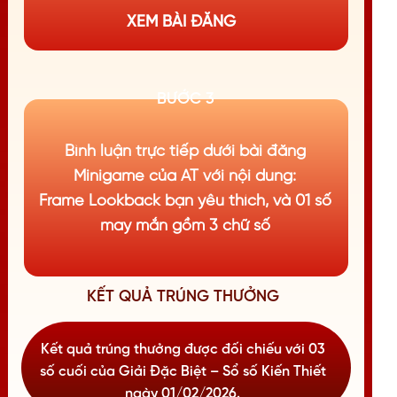
XEM BÀI ĐĂNG
BƯỚC 3
Bình luận trực tiếp dưới bài đăng
Minigame của AT với nội dung:
Frame Lookback bạn yêu thích, và 01 số
may mắn gồm 3 chữ số
KẾT QUẢ TRÚNG THƯỞNG
Kết quả trúng thưởng được đối chiếu với 03
số cuối của Giải Đặc Biệt – Sổ số Kiến Thiết
ngày 01/02/2026.