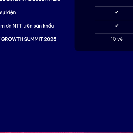
✔
sự kiện
✔
m ơn NTT trên sân khấu
10 vé
dự GROWTH SUMMIT 2025