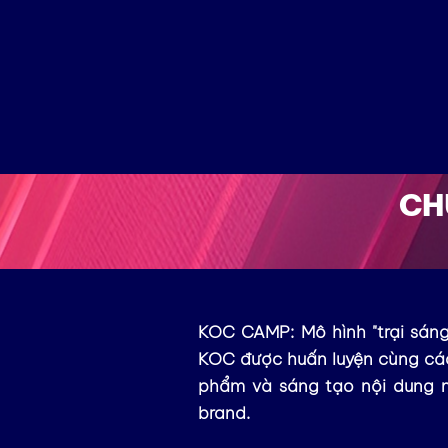
CH
KOC CAMP: Mô hình "trại sáng
KOC được huấn luyện cùng các
phẩm và sáng tạo nội dung n
brand.