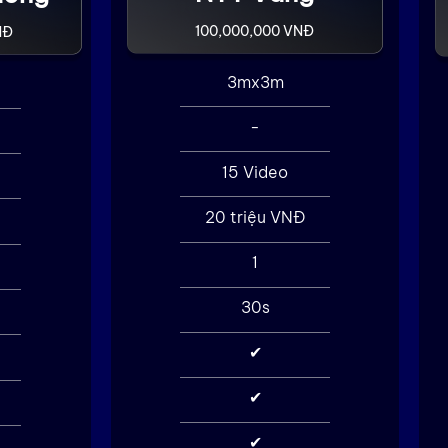
100,000,000 VNĐ
NĐ
3mx3m
-
15 Video
20 triệu VNĐ
1
30s
✔
✔
✔