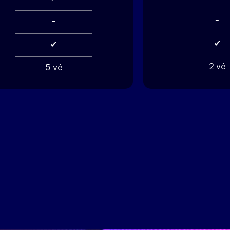
-
-
✔
✔
2 vé
5 vé