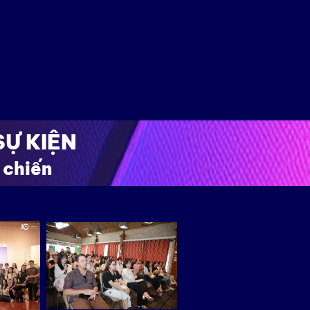
SỰ KIỆN
 chiến