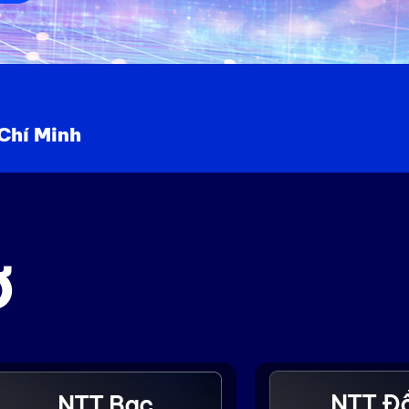
Chí Minh
Ợ
NTT Đ
NTT Bạc