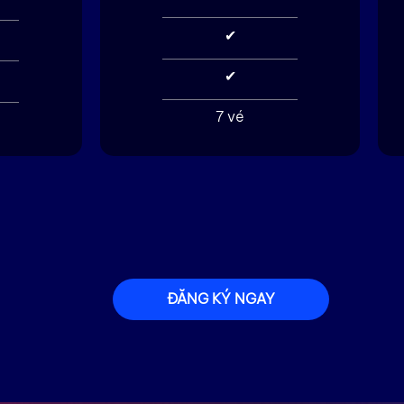
✔
✔
7 vé
ĐĂNG KÝ NGAY