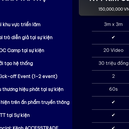
150,000,000 V
3m x 3m
i khu vực triển lãm
✔
i trò diễn giả tại sự kiện
20 Video
OC Camp tại sự kiện
30 triệu đồng
ởi tạo hệ thống
2
ick-off Event (1-2 event)
60s
u thương hiệu phát tại sự kiện
✔
hiện trên ấn phẩm truyền thông
✔
T tại Sự kiện
✔
Social: Kênh ACCESSTRADE